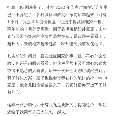
打算 1.18 回杭州了。其实 2022 年回家时间在近几年里
已经不算短了，各种调休和假期回家前后加起来可能有
1 个月，只是常常疫情反复，也没来得及回老家一趟。
两年前的 1 月外婆离世，困于香港疫情没能回家，去年
春节又因为突然的疫情而滞留在京，是该回去看看了，
越长大，去的地方越来越多，家却也离我愈发遥远了。
其实前段时间就一直在犹豫回家的事，担心再有什么变
故，但还是想回去看看，但这种局势下又不放心给猫舍
或者不熟悉的人看管。后来一次开会闲聊时偶然提到，
有了解决方案，定了捏捏会寄养在我的项目的小 leader
家里，他女儿眼馋猫猫很久了，安顿好后终于放下了悬
着的心。
这样一路折腾估计十有八九是要阳的，得知这个，学姐
还给了我豪华抗疫大礼包，感人。