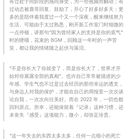
有过处于同阶段的感同身受，为一些视频而触动；有
过动态被鹿哥回复、鼓励了，开心了好多好多天；更
多的是陪伴着我度过一个又一个深夜，醒来继续努力
生活。可能由于太过熟悉，刚开新工作室门时细微的
一点停顿，讲那句“因为曾经家人的支持是你的底气”
时的哽咽，花束的 BGM，回顾这一年时的一声苦
笑，都让我的情绪随之起伏与落泪。
“不是你长大了你就变了，而是你长大了，世界才开
始对你展露全部的真相”。也许自己常常被描述的少
年感、学生气也不过是过去经历的那些幸运的透支，
与身边人对我的保护，才能在自己的周报里一次次谈
论自我，一次次向往美好。而在 2022 年，一切也都
回到原点。所幸，还能保留着『记录』这种习惯，还
未丧失『感受』这项能力，微小，却弥足珍贵。
“这一年失去的东西太多太多，任何一点细小的死亡