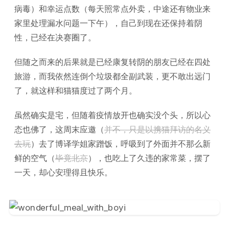
病毒）和幸运点数（每天照常点外卖，中途还有物业来
家里处理漏水问题一下午），自己到现在还保持着阴
性，已经在决赛圈了。
但随之而来的后果就是已经康复转阴的朋友已经在四处
旅游，而我依然连倒个垃圾都全副武装，更不敢出远门
了，就这样和猫猫度过了两个月。
虽然确实是宅，但随着疫情放开也确实没个头，所以心
态也佛了，这周末应邀（
并不，只是以携猫拜访的名义
去玩
）去了博译学姐家蹭饭，呼吸到了外面并不那么新
鲜的空气（
毕竟北京
），也吃上了久违的家常菜，摆了
一天，却心安理得且快乐。