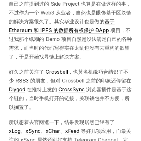
自己之前提到过的 Side Project 也算是在做这样的事，
不过作为一个 Web3 从业者，自然也是眼馋基于区块链
的解决方案很久了。其实毕业设计也是做的
基于
Ethereum 和 IPFS 的数据所有权保护 ÐApp
项目，不
过我那个纸糊的 Demo 项目自然是没法满足自己的各种
需求，而当时的代码写得实在太乱也没有去重构的欲望
了，于是开始找寻链上解决方案。
好久之前关注了
Crossbell
，也莫名机缘巧合结识了不
少
RSS3
的朋友，但对 Crossbell 之前的印象还停留在
Diygod
在推特上发的
CrossSync
浏览器插件是基于这
个链的，当时手机打开的链接，关联钱包并不方便，所
以搁置了。
所以想着去官网逛一下，结果发现居然已经有了
xLog
、
xSync
、
xChar
、
xFeed
等好几项应用，而最关
注的 xSync 居然还刚好支持 Telegram Channel，完