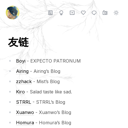
友链
Boyi
- EXPECTO PATRONUM
Airing
- Airing’s Blog
zzhack
- Mist’s Blog
Kiro
- Salad taste like sad.
STRRL
- STRRL’s Blog
Xuanwo
- Xuanwo’s Blog
Homura
- Homura’s Blog