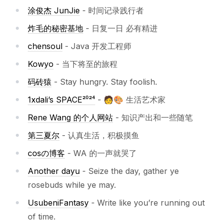
涂俊杰 JunJie
- 时间记录践行者
炸毛的秘密基地
- 日复一日 必有精进
chensoul
- Java 开发工程师
Kowyo
- 当下将至的旅程
码砖猿
- Stay hungry. Stay foolish.
1xdali’s SPACE²⁰²⁴
- 🧑🎨 生活艺术家
Rene Wang 的个人网站
- 知识产出和一些随笔
第三夏尔
- 认真生活，积极摸鱼
cosの博客
- WA 的一声就哭了
Another dayu
- Seize the day, gather ye
rosebuds while ye may.
UsubeniFantasy
- Write like you’re running out
of time.