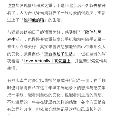
也愈加发现情绪积累之重，于是回北京后不久就去猫舍
看了，因为合眼缘当周就养了一只可爱的银渐层，重新
过上了『
他和他的猫
』的生活。
与猫猫共处的日子静谧而美好，感受到了『
陪伴与另一
种生活
』，也慢慢开始重新拿起手机和相机随手记录一
些生活点滴美好，其实未曾设想猫能给自己带来那么大
的变化，就像自己『
重新捡起了生活
』，也在圣诞的深
夜看着『
Love Actually | 真爱至上
』并重新思索爱情与
生活。
有些庆幸当时决定以周报的形式开始记录一切，在回顾
时也能够将自己在这半年里零碎记录下的想法与感受串
成一条线，能看到自己的变化，也能看到生活的流动。
不知道新的一年会在哪里有怎样的感受，各个方面是会
有怎样的改变，但依然会继续记录这些自己成长的碎