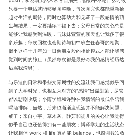
push；和晓瑜虽然常常各自消失，但似乎不论什么时候
只要一个电话就能够畅聊整晚，每次聊完也都能重新拾
起对生活的期待，同时也算助力和见证了一段感情的萌
生与结果，一定要继续幸福下去；父母日常的关心总是
能够让我感受到温暖，与妹妹萱萱的聊天也让我多了很
多乐趣；每次回杭也会期待与初中班主任春哥的相聚，
似乎这样十几年如一日像朋友般的相处模式才能让我感
觉到时间的静止（虽然每次都是最好奇我的感情经历然
后骂我渣男）。
与乐迪的日常和带些文青属性的交流让我们感觉似乎回
到了大学时光，也相互为对方的“感情”出谋划策，尽管
都以悲剧收场；小雨学姐和许翀在我情绪的最低谷陪我
喝酒排解，当然，后来也渐渐发现酒并不能解决问题，
戒了；来自小宇、草木灰、静茹和徒儿的关心让我觉得
似乎自己也还值得拥有一些朋友；博译学姐的生活状态
让我相信 work 和 life 真的能 balance，也感谢数次收