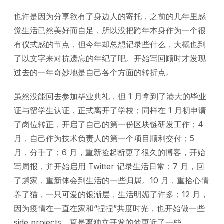
也许是因为分享欲有了身边人的寄托，之前的几年里感
觉生活已然美好而自足，所以没把跨年本身作为一个很
有仪式感的节点，但今年却总想记录些什么，大概也到
了以文字来对抗遗忘的年纪了吧。开始写回顾时才发现
过去的一年奇妙地是自己各个方面的转折点。
虽然没能回去参加毕业典礼，但 1 月拿到了港大的毕业
证与留学生认证，正式离开了学校；同样在 1 月初申请
了岗位转正，开启了自己的第一份区块链研发工作；4
月，自己作为技术负责人的第一个项目顺利交付；5
月，分手了；6 月，重新捡起断更了很久的博客，开始
写周报，并开始启用 Twitter 记录生活日常；7 月，回
了趟家，重新体会到生活的一些归属。10 月，重拾心情
养了猫，一只可爱的银渐层，生活明媚了许多；12 月，
因为疫情在一直在家和“捏捏”共度时光，也开始做一些
side projects，算是离独立开发的梦更近了一些。