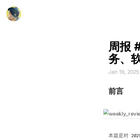
周报 
务、
Jan 19, 202
前言
本篇是对
202