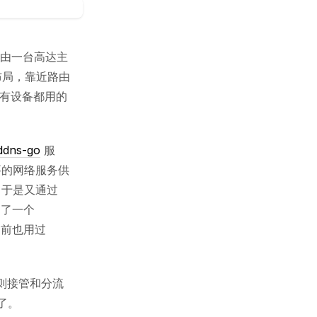
，由一台高达主
线布局，靠近路由
所有设备都用的
ddns-go
服
要的网络服务供
，于是又通过
建了一个
之前也用过
规则接管和分流
了。