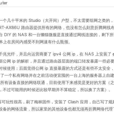
一个几十平米的 Studio（大开间）户型，不太需要组网之类的
s RT-AX86U 路由器提供所有的网络，也没有怎么刻意折腾网
 DIY 的 NAS 和一台懒猫微服是直接通过网线连接的，剩下
，基本上在房间内感受不到网速有什么瓶颈。
兆光纤，并且向运营商要了 ipv4 公网 ip，在 NAS 上安装了
新公网 ip 的解析，并且通过路由器层面的端口转发暴露一些必
时候使用；后面觉得公网 ip 直接暴露的方式还是有些不太安全
le 搭建了一个私有网络并在之前活动便宜囤的一台上海的服务器上自
，实现所有设备直接的网络联通，目前使用下来感觉是更好的方案（
onte，不过可能用的时候还比较早期并不算稳定，所以换了方案）。
由器可玩性很高，刷了梅林固件，安装了 Clash 应用，自己写了
设备的网络流量，所以家里的其他设备也都无须再折腾网络代理