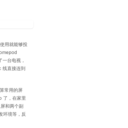
墙使用就能够投
epod
了一台电视，
-c 线直接连到
和不算常用的屏
o 了，在家里
主屏和两个副
发环境等，反