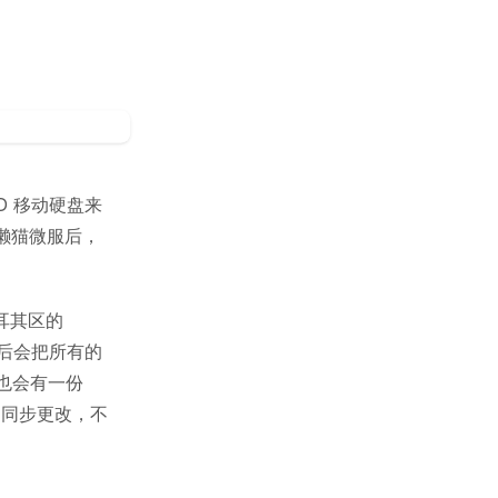
D 移动硬盘来
和懒猫微服后，
土耳其区的
份；然后会把所有的
服上也会有一份
自动同步更改，不