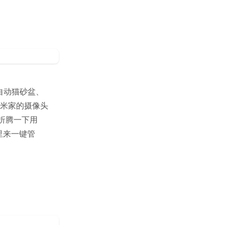
自动猫砂盆、
个米家的摄像头
折腾一下用
应用里来一键管