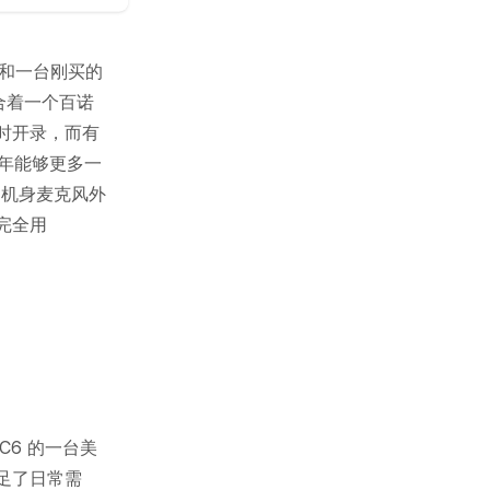
II，和一台刚买的
配合着一个百诺
时开录，而有
今年能够更多一
的机身麦克风外
完全用
C6 的一台美
满足了日常需