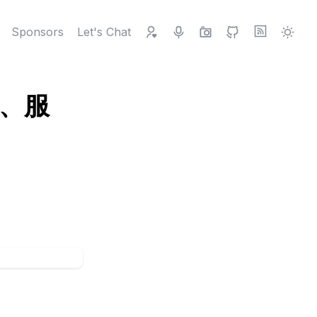
Sponsors
Let's Chat
备、服