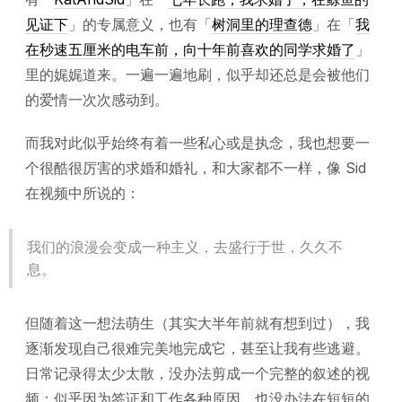
见证下
」的专属意义，也有「
树洞里的理查德
」在「
我
在秒速五厘米的电车前，向十年前喜欢的同学求婚了
」
里的娓娓道来。一遍一遍地刷，似乎却还总是会被他们
的爱情一次次感动到。
而我对此似乎始终有着一些私心或是执念，我也想要一
个很酷很厉害的求婚和婚礼，和大家都不一样，像 Sid
在视频中所说的：
我们的浪漫会变成一种主义，去盛行于世，久久不
息。
但随着这一想法萌生（其实大半年前就有想到过），我
逐渐发现自己很难完美地完成它，甚至让我有些逃避。
日常记录得太少太散，没办法剪成一个完整的叙述的视
频；似乎因为签证和工作各种原因，也没办法在短短的