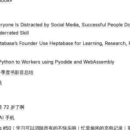
Book+
ryone Is Distracted by Social Media, Successful People 
errated Skill
abase’s Founder Use Heptabase for Learning, Research, P
 Python to Workers using Pyodide and WebAssembly
第一季度书影音总结
活
 72 岁了啊
AI 手机
 vlog #50｜学习可以消除所有的不快乐呐｜忙里偷闲的充电记录