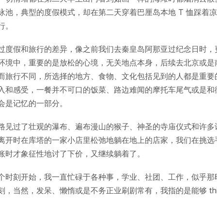
泳池，典型的度假模式，却在第二天穿着巴厘岛本地 T 恤踩着
行。
过度假和旅行的差异，像之前我们去秦皇岛阿那亚过纪念日时，
环境中，重要的是放松的心境，无关地点本身，后续去北京或是
而旅行不同，所选择的地方、食物、文化包括见到的人都是重要
入和感受，一餐并不可口的饭菜、路边难闻的摩托车尾气或是和
会是记忆的一部分。
路见过了壮观的瀑布、遍布漫山的猴子、神圣的寺庙仪式和许多
离开时在库塔的一家小店里松弛地躺在地上的店家，我们在挑选
账时才象征性地讨了下价，又继续躺着了。
个时刻开始，我一直忙碌于各种事，学业、社团、工作，似乎那
，当然，发呆、懒惰或是不务正业刷剧常有，我指的是能够 think 