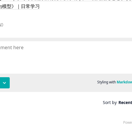
为模型》｜日常学习
s
0