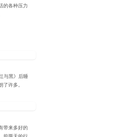
活的各种压力
。
《红与黑》后睡
朗了许多。
有带来多好的
。前两天的行