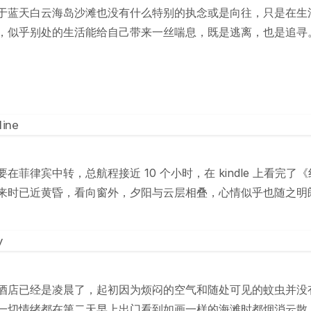
于蓝天白云海岛沙滩也没有什么特别的执念或是向往，只是在生
，似乎别处的生活能给自己带来一丝喘息，既是逃离，也是追寻
在菲律宾中转，总航程接近 10 个小时，在 kindle 上看完了
来时已近黄昏，看向窗外，夕阳与云层相叠，心情似乎也随之明
酒店已经是凌晨了，起初因为烦闷的空气和随处可见的蚊虫并没
一切情绪都在第二天早上出门看到如画一样的海滩时都烟消云散