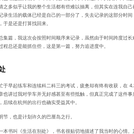
情之多似乎让我的整个生活都有些难以抽离，但其实在连我自己
记录生活的载体已经是自己的一部分了，失去记录的这部分时间
，于是还是打算找回来。
总集篇，我这次会按照时间顺序来记录，虽然由于时间跨度过长
过程总还是能抓住些，这是第一篇，努力追进度中。
处
忙于早起练车和连续科二科三的考试，疲惫却有终有收获，在 4.
章也讲过我对学车并无好感甚至有些抵触，但真正完成了这件事
，后续在杭州的出行也确实受益其中。
明节，也是计划许久的巴厘岛之行。
一本书叫《生活在别处》，书名很贴切地描述了我当时的心情。