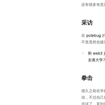
还有很多有意
采访
在
polebug
不觉竟然也接
和 web
去港大学
拳击
很久之前在学
动，不过自己
尝试了。直到