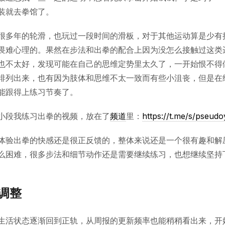
装就去拳馆了。
很多年的轮滑，也玩过一段时间的滑板，对于其他运动算是少有
畏难心理的。果然在步法和出拳的配合上因为没怎么接触过这类
也不太好，发现可能在自己的思维定势里太久了，一开始恨不得
排列出来，也有因为肢体和思维不太一致而有些小沮丧，但是在
能跟得上练习节奏了。
小段我练习出拳的视频，放在了
频道
里：
https://t.me/s/pseudo
体验出拳的快感还是很正反馈的，整体来说还是一个很有趣和解
么困难，很多步法和细节动作还是需要继续练习，也想继续坚持
调整
生活状态逐渐回到正轨，从周报的更新频率也能稍稍看出来，开