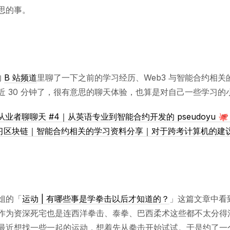
思的事。
的
B 站频道
里聊了一下之前的学习经历、Web3 与智能合约相关
近 30 分钟了，很有意思的聊天体验，也算是对自己一些学习的
3 从业者聊聊天 #4｜从英语专业到智能合约开发的 pseudoyu 
习区块链｜智能合约相关的学习资料分享｜对于跨考计算机的建
姐的「
运动 | 有哪些事是学拳击以后才知道的？
」这篇文章中看
作为资深死宅也是连西洋拳击、泰拳、巴西柔术这些都不太分得
最近想找一些一起的运动，想着先从拳击开始试试。于是约了一