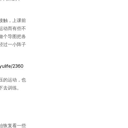
接触，上课前
运动而有些不
做个导图把各
经过一小阵子
yulife/2360
压的运动，也
下去训练。
始恢复看一些