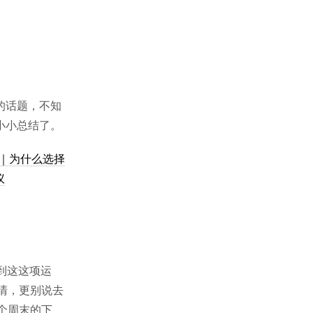
的话题，不知
小小总结了。
🐙｜为什么选择
议
到这这项运
清，更别说去
个周末的下