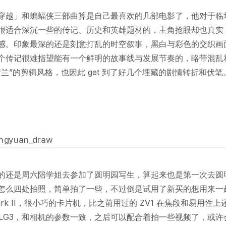
穿越」和蝙蝠侠三部曲算是自己最喜欢的几部电影了，他对于临
很适合深沉一些的传记、历史和英雄题材的，主角抢眼却也真实
感。印象最深的还是刻意打乱的时空叙事，黑白与彩色的交织画
个传记很难指望能有一个鲜明的故事线与发展节奏的，略带混乱
兰”的剪辑风格，也因此 get 到了好几个埋藏的剧情转折和伏笔
的还是周六陪学姐去参加了圆明园写生，算起来也是第一次去圆
怎么四处拍照，简单拍了一些，不过倒是试用了新买的想用来一
1 Mark II，很小巧的卡片机，比之前用过的 ZV1 在焦段和易用性
HLG3，和相机的参数一致，之后可以配合着拍一些视频了，或许