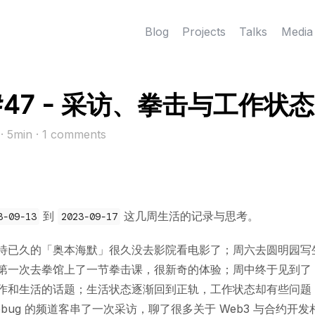
Blog
Projects
Talks
Media
#47 - 采访、拳击与工作状态
3
· 5min
·
1
comments
到
这几周生活的记录与思考。
3-09-13
2023-09-17
待已久的「奥本海默」很久没去影院看电影了；周六去圆明园写
第一次去拳馆上了一节拳击课，很新奇的体验；周中终于见到了 At
作和生活的话题；生活状态逐渐回到正轨，工作状态却有些问题
lebug 的频道客串了一次采访，聊了很多关于 Web3 与合约开