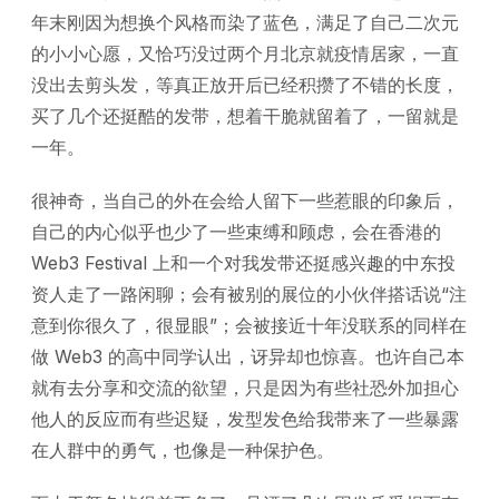
年末刚因为想换个风格而染了蓝色，满足了自己二次元
的小小心愿，又恰巧没过两个月北京就疫情居家，一直
没出去剪头发，等真正放开后已经积攒了不错的长度，
买了几个还挺酷的发带，想着干脆就留着了，一留就是
一年。
很神奇，当自己的外在会给人留下一些惹眼的印象后，
自己的内心似乎也少了一些束缚和顾虑，会在香港的
Web3 Festival 上和一个对我发带还挺感兴趣的中东投
资人走了一路闲聊；会有被别的展位的小伙伴搭话说“注
意到你很久了，很显眼”；会被接近十年没联系的同样在
做 Web3 的高中同学认出，讶异却也惊喜。也许自己本
就有去分享和交流的欲望，只是因为有些社恐外加担心
他人的反应而有些迟疑，发型发色给我带来了一些暴露
在人群中的勇气，也像是一种保护色。