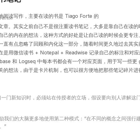
阅读写作，主要在读的书是 Tiago Forte 的
d Brain
文章。其实之前自己不是很注重读书笔记，大多是靠自己在读的
自己的内在的想法，这种方式的好处是让自己读的时候会更专注
一直有点忽略了回顾和内化这一部分，随着时间更久地过去其实
用微信读书 + Notepal + Readwise 记录自己的标注和
abase 和 Logseq 中每本书都会有一个对应页面，用于写一些更 ge
关的想法，由于是卡片机制，也可以很方便地把那些笔记碎片进
习一门新知识时，必须站在传授者的立场，假设要向别人讲解这门
励我们的大脑更多地使用第二种模式：“在不同的概念之间强行
。”