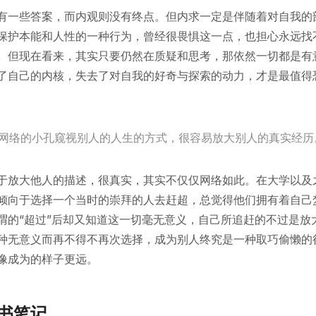
有一些答案，而内观则没有终点。但内求一定是伴随着对自我的
保护本能和人性的一种行为，曾经很畏惧这一点，也担心永远找
。但现在看来，其实只要仍然在质疑和思考，那依然一切都是有
了自己的内核，失去了对自我的好奇与探索的动力，才是最值得
网络的小孔窥视别人的人生的方式，很容易放大别人的真实经历
于放大他人的描述，很真实，其实不仅仅网络如此。在大学以及
倾向于选择一个当时的崇拜的人去赶超，总觉得他们拥有着自己
谓的“超过”后却又知道这一切毫无意义，自己所追赶的不过是放
种无意义而再不得不再次选择，成为别人终究是一种取巧偷懒的
像成为的样子更远。
书笔记