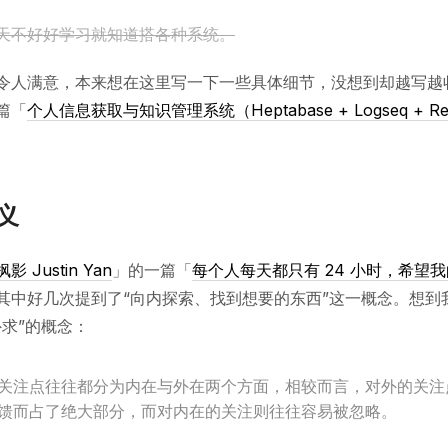
天不好好学习就知道搭各种系统。
令人满意，本来想在这里写一下一些具体细节，没想到却越写越
篇「
个人信息获取与知识管理系统（Heptabase + Logseq + Re
义
枫影 Justin Yan
」的一篇「
每个人每天都只有 24 小时，希望
其中好几次提到了“向内探索、找到想要的东西”这一概念。想到
外求”的概念：
关注点往往都分为内在与外在两个方面，相较而言，对外的关注
馈而占了绝大部分，而对内在的关注则往往容易被忽略。