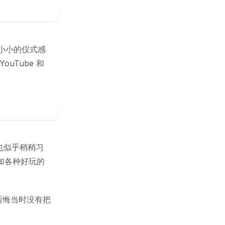
小小的仪式感
ouTube 和
也似乎稍稍习
加各种好玩的
后悔当时没有把