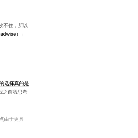
收不住，所以
adwise）
」
我的选择真的是
我之前我思考
点由于更具