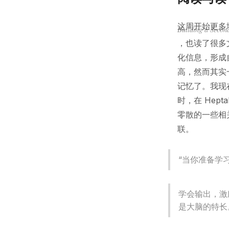
这周开始更多地
Building a Secon
，也读了很多
化信息，形成
高，然而其实
记忆了。我现在是
时，在 Hept
零散的一些相
联。
“当你准备学
学会输出，激
是大脑的特长