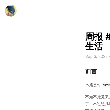
周报 
生活
Sep 3, 2023
前言
本篇是对
202
不知不觉竟又
了。不过这几