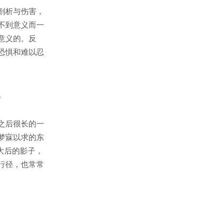
剖析与伤害，
不到意义而一
意义的。反
恐惧和难以忍
。
之后很长的一
梦寐以求的东
大后的影子，
行径，也常常