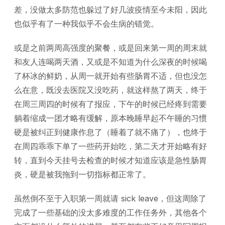
差，没做太多防范也躲过了好几波疫情至今未阳，因此
也似乎有了一种我似乎不会生病的错觉。
或是之前两周高强度的聚餐，或是回来第一周的周末就
和友人连喝两天酒，又或是不知道为什么深夜的时候喝
了杯冰的鲜奶，从周一就开始有些肠胃不适，但也没怎
么在意，既没去医院又没吃药，就这样熬了两天，终于
在周三周四的时候有了报应，下午的时候已经疼到需要
躺着缩成一团才略有缓解，原本晚睡早起不午睡的习惯
硬是被纠正到健康作息了（睡着了就不痛了），也终于
在周四乖乖下单了一些药开始吃，第二天才开始略有好
转，直到今天挂号去检查的时候才知道应该是急性肠胃
炎，硬是被我拖到一切指标都正常了。
虽然倒不至于入职第一周就请 sick leave，但这周除了
完成了一些基础的没太多难度的工作任务外，其他各个