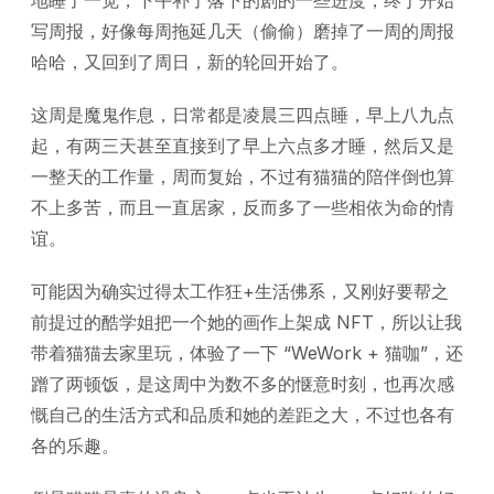
地睡了一觉，下午补了落下的剧的一些进度，终于开始
写周报，好像每周拖延几天（偷偷）磨掉了一周的周报
哈哈，又回到了周日，新的轮回开始了。
这周是魔鬼作息，日常都是凌晨三四点睡，早上八九点
起，有两三天甚至直接到了早上六点多才睡，然后又是
一整天的工作量，周而复始，不过有猫猫的陪伴倒也算
不上多苦，而且一直居家，反而多了一些相依为命的情
谊。
可能因为确实过得太工作狂+生活佛系，又刚好要帮之
前提过的酷学姐把一个她的画作上架成 NFT，所以让我
带着猫猫去家里玩，体验了一下 “WeWork + 猫咖”，还
蹭了两顿饭，是这周中为数不多的惬意时刻，也再次感
慨自己的生活方式和品质和她的差距之大，不过也各有
各的乐趣。