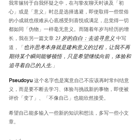
我常辗转于自我怀疑之中，在与挚友聊天时谈及「初
心」或是「意义」时总是选择逃避，即使取得一些世俗
的小成就也很难从心底感受到喜悦或满足，总觉得一切
都如同「伪物」一样毫无意义。而随着年岁与经历的增
23 岁的自白：去追寻意义
长，我在另一篇文章
中写
也许思考本身就是建构意义的过程，让我不再
道，「
期待某个瞬间能够顿悟，只是希望继续向前，体验和
追寻着自己的人生.
」
Pseudoyu
这个名字也是寓意自己不应该再时常纠结意
义，而是要不断去学习、体验与挑战新的事物，即使被
评价「变了」、「不像自己」也能欣然接受。
希望自己能多输入一些新的知识和想法，多写一些小文
章。